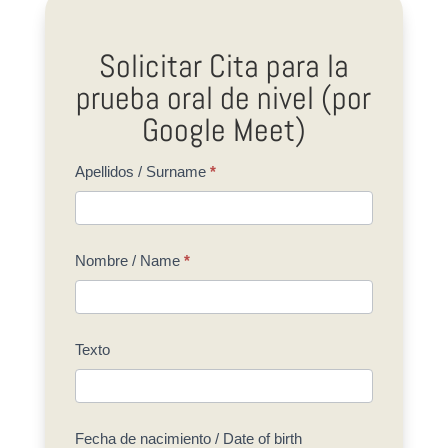
Solicitar Cita para la
prueba oral de nivel (por
Google Meet)
Prueba
Apellidos / Surname
*
de
Nivel
Nombre / Name
*
70
Curso
Español
Texto
2026
Fecha de nacimiento / Date of birth