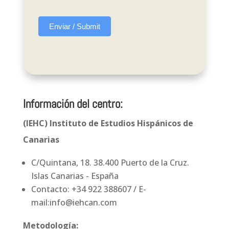
for
the
Enviar / Submit
test
/
Datum
für
Información del centro:
den
Test
(IEHC) Instituto de Estudios Hispánicos de
angefordert
Canarias
C/Quintana, 18. 38.400 Puerto de la Cruz.
Islas Canarias - España
Contacto: +34 922 388607 / E-
mail:info@iehcan.com
Metodología: