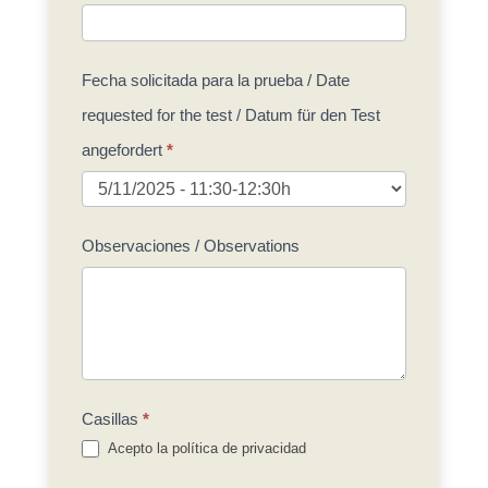
Fecha solicitada para la prueba / Date
requested for the test / Datum für den Test
angefordert
*
Fecha
Observaciones / Observations
solicitada
para
la
prueba
/
Casillas
*
Date
Acepto la política de privacidad
requested