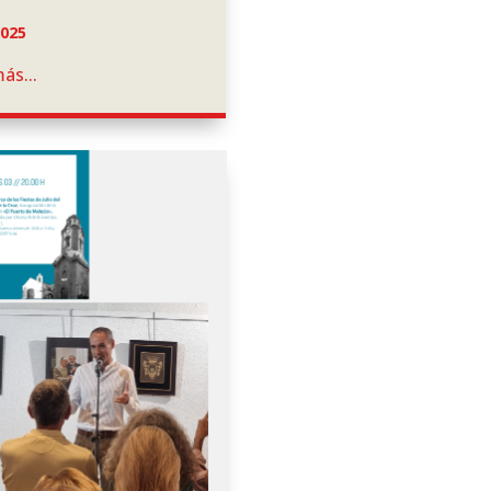
2025
ás...