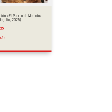
ción «El Puerto de Melecio»
de julio, 2025)
025
ás...