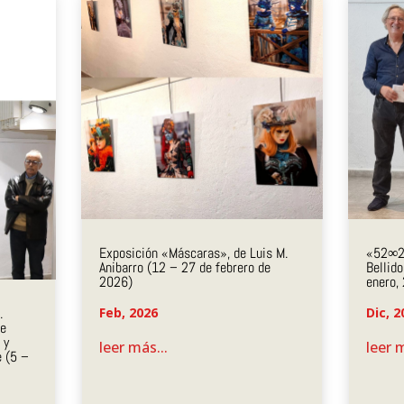
Exposición «Máscaras», de Luis M.
«52∞25
Anibarro (12 – 27 de febrero de
Bellid
2026)
enero,
Feb, 2026
Dic, 2
.
de
 y
leer más...
leer m
e (5 –