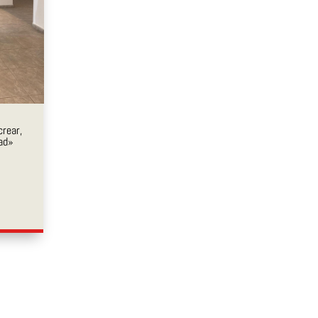
crear,
dad»