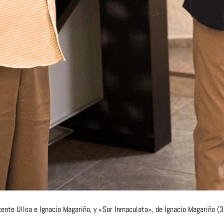
cente Ulloa e Ignacio Magariño, y «Sor Inmaculata», de Ignacio Magariño (3