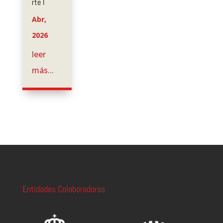
rte I
Abr,
2026
leer
más...
Entidades Colaboradoras