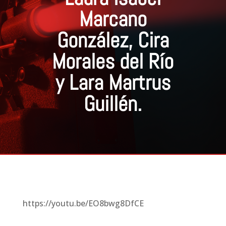
Marcano
González, Cira
Morales del Río
y Lara Martrus
Guillén.
https://youtu.be/EO8bwg8DfCE