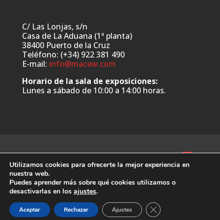
C/ Las Lonjas, s/n
Casa de La Aduana (1ª planta)
38400 Puerto de la Cruz
Teléfono: (+34) 922 381 490
E-mail:
info@macew.com
Horario de la sala de exposiciones:
Lunes a sábado de 10:00 a 14:00 horas.
Utilizamos cookies para ofrecerte la mejor experiencia en
nuestra web.
Puedes aprender más sobre qué cookies utilizamos o
Web desarrollada por:
www.ymanera.com
desactivarlas en los
ajustes
.
Cerrar el banner de 
Aceptar
Rechazar
Ajustes