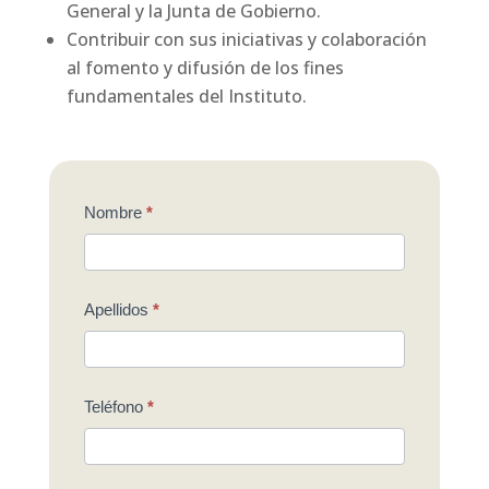
General y la Junta de Gobierno.
Contribuir con sus iniciativas y colaboración
al fomento y difusión de los fines
fundamentales del Instituto.
Solicitud
Nombre
*
de
Socio
Apellidos
*
Estudiante
del
IEHC
Teléfono
*