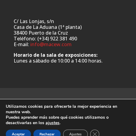
C/ Las Lonjas, s/n
Casa de La Aduana (1ª planta)
38400 Puerto de la Cruz
Teléfono: (+34) 922 381 490
E-mail:
info@macew.com
Horario de la sala de exposiciones:
Lunes a sábado de 10:00 a 14:00 horas.
Utilizamos cookies para ofrecerte la mejor experiencia en
nuestra web.
Puedes aprender más sobre qué cookies utilizamos o
Web desarrollada por:
www.ymanera.com
desactivarlas en los
ajustes
.
Cerrar el banner de 
Aceptar
Rechazar
Ajustes