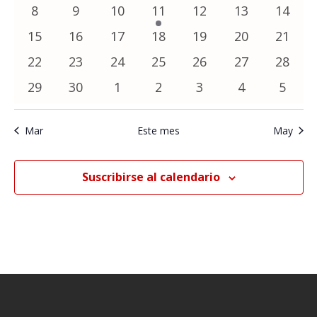
vistas
eventos
eventos
eventos
eventos
eventos
eventos
event
0
0
0
1
0
0
0
8
9
10
11
12
13
14
de
eventos
eventos
eventos
evento
eventos
eventos
evento
0
0
0
0
0
0
0
15
16
17
18
19
20
21
Eventos
eventos
eventos
eventos
eventos
eventos
eventos
evento
0
0
0
0
0
0
0
22
23
24
25
26
27
28
eventos
eventos
eventos
eventos
eventos
eventos
evento
0
0
0
0
0
0
0
29
30
1
2
3
4
5
eventos
eventos
eventos
eventos
eventos
eventos
event
Mar
Este mes
May
Suscribirse al calendario