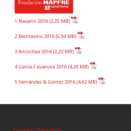
1 Navarro 2016
2 Montesino 2016
3 Ancochea 2016
4 García Casanova 2016
5 Fernández & Gómez 2016
Entidades Colaboradoras